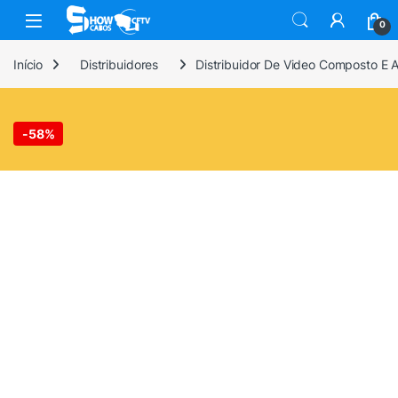
Skip to navigation
Skip to content
0
Início
Distribuidores
Distribuidor De Video Composto E
-
58%