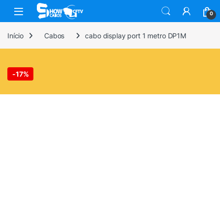
Skip to navigation
Skip to content
0
Início
Cabos
cabo display port 1 metro DP1M
-
17%