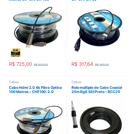
R$
725,00
R$
317,64
R$
850,00
R$
360,00
Cabos
Cabos
Cabo Hdmi 2.0 4k Fibra Óptica
Rolo múltiplo de Cabo Coaxial
100 Metros – CHF100-2.0
25m Rg6 SDI Preto – RCC25