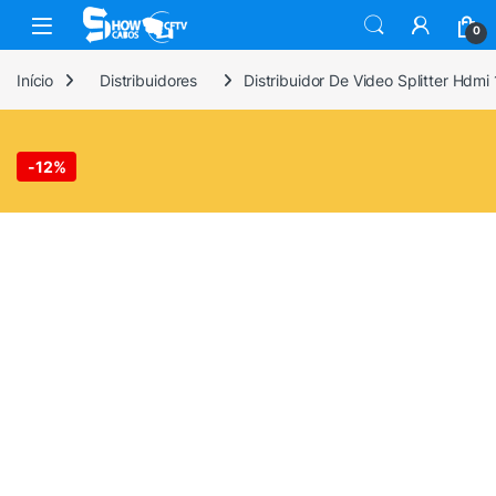
Skip to navigation
Skip to content
0
Início
Distribuidores
Distribuidor De Video Splitter Hdm
-
12%