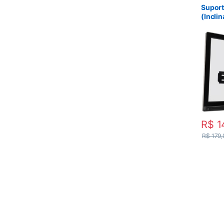
Suport
(Incli
R$
1
R$
179,