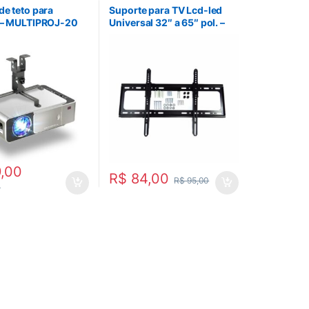
de teto para
Suporte para TV Lcd-led
r – MULTIPROJ-20
Universal 32″ a 65″ pol. –
TY-DT62
,00
R$
84,00
R$
95,00
0