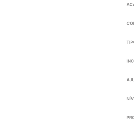
AC
CO
TIP
INC
AJU
NÍV
PRO