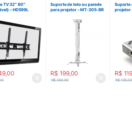
e TV 32″ 80″
Suporte de teto ou parede
Suporte 
nável) – HD599L
para projetor – MT-305-BR
projeto
49,00
R$
199,00
R$
119
00
R$
240,00
R$
135,0