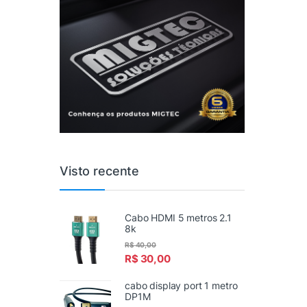
Visto recente
Cabo HDMI 5 metros 2.1
8k
R$
40,00
R$
30,00
cabo display port 1 metro
DP1M