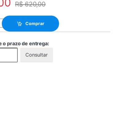
00
R$
620,00
COM INCLINAÇÃO 19" 56" - PEDESTAL CLASS quantity
Comprar
e o prazo de entrega:
Consultar