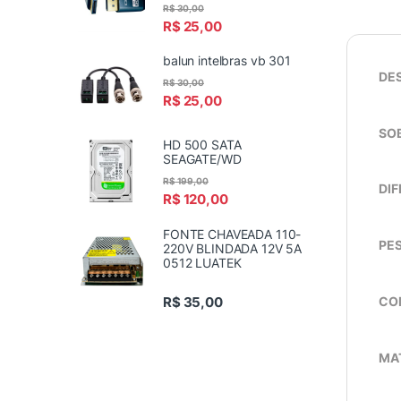
R$
30,00
R$
25,00
balun intelbras vb 301
DE
R$
30,00
R$
25,00
SO
HD 500 SATA
SEAGATE/WD
R$
199,00
DIF
R$
120,00
FONTE CHAVEADA 110-
PE
220V BLINDADA 12V 5A
0512 LUATEK
R$
35,00
COM
MA