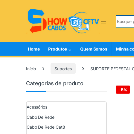
Skip to navigation
Skip to content
Search fo
Home
Produtos
Quem Somos
Minha c
Início
Suportes
SUPORTE PEDESTAL C
Categorias de produto
-
5%
Acessórios
Cabo De Rede
Cabo De Rede Cat8