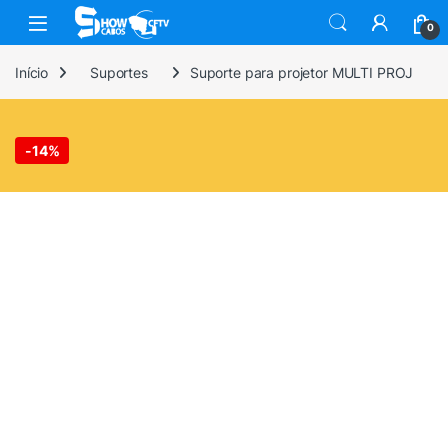
Skip to navigation
Skip to content
0
Início
Suportes
Suporte para projetor MULTI PROJ
-
14%