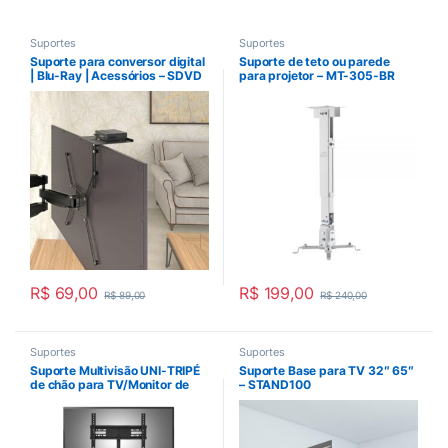
Suportes
Suportes
Suporte para conversor digital
Suporte de teto ou parede
| Blu-Ray | Acessórios – SDVD
para projetor – MT-305-BR
AERO
R$
69,00
R$
199,00
R$
89,00
R$
240,00
Suportes
Suportes
Suporte Multivisão UNI-TRIPÉ
Suporte Base para TV 32″ 65″
de chão para TV/Monitor de
– STAND100
37″ até 70″ preto