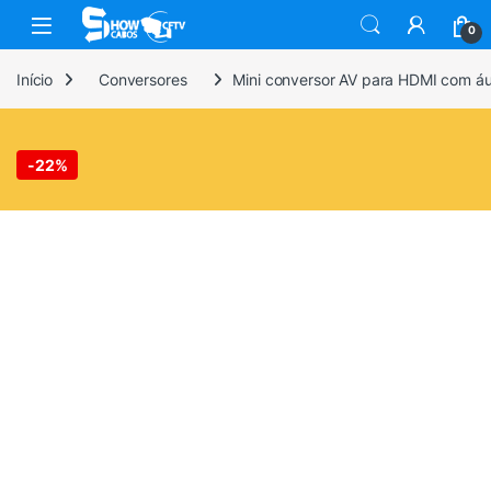
Skip to navigation
Skip to content
0
Início
Conversores
Mini conversor AV para HDMI com á
-
22%