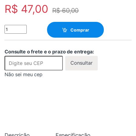
R$
47,00
R$
60,00
Mini conversor AV para HDMI com áudio L,R - ELMAH quantity
Comprar
Consulte o frete e o prazo de entrega:
Consultar
Não sei meu cep
Descrição
Especificação