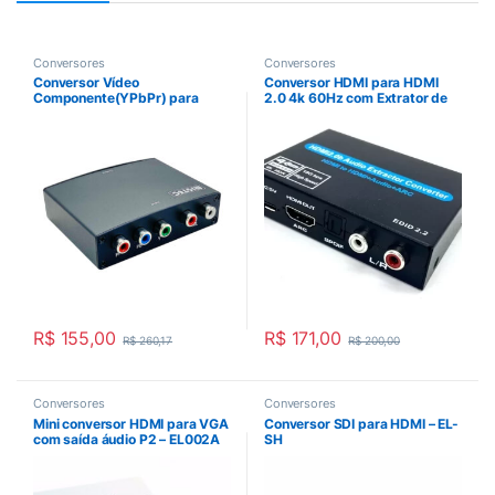
Conversores
Conversores
Conversor Vídeo
Conversor HDMI para HDMI
Componente(YPbPr) para
2.0 4k 60Hz com Extrator de
HDMI -DK005A
áudio P2 e ARC –
EL088ARC2.0
R$
155,00
R$
171,00
R$
260,17
R$
200,00
Conversores
Conversores
Mini conversor HDMI para VGA
Conversor SDI para HDMI – EL-
com saída áudio P2 – EL002A
SH