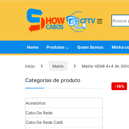
Skip to navigation
Skip to content
Search fo
Home
Produtos
Quem Somos
Minha c
Início
Matrix
Matrix HDMI 4×4 4k 30H
Categorias de produto
-
16%
Acessórios
Cabo De Rede
Cabo De Rede Cat8