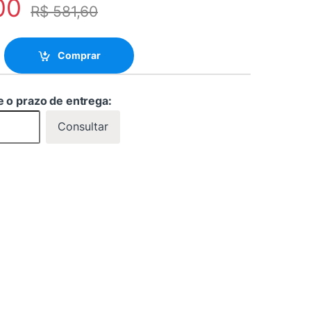
00
R$
581,60
 30Hz quantity
Comprar
e o prazo de entrega:
Consultar