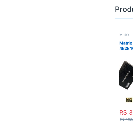
Prod
Matrix
Matrix
4k2k 1
HDMX4
R$
3
R$
498