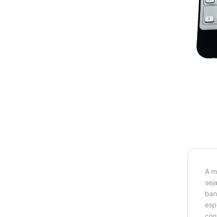
A m
sej
ban
esp
con