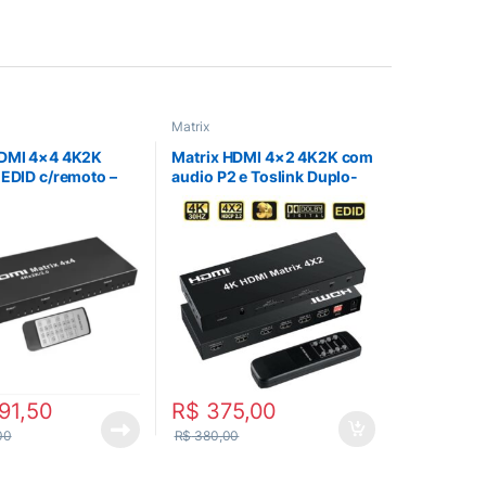
Matrix
HDMI 4×4 4K2K
Matrix HDMI 4×2 4K2K com
 EDID c/remoto –
audio P2 e Toslink Duplo-
4-B
HDMX4X2-N
91,50
R$
375,00
00
R$
380,00