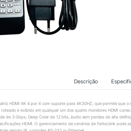
Descrição
Especif
atriz HDMI 4K 4 por 4 com suporte para 4K30HZ, que permite que o s
a roteado e exibido em qualquer um dos quatro monitores HDMI conect
da de 3 Gbps, Deep Color de 12 bits, áudio sem perdas de alta definiç
ecificações HDMI. O gerenciamento de cenários de fonte/sink pode se
trole remoto IR, controles RS-232 ou Ethernet.