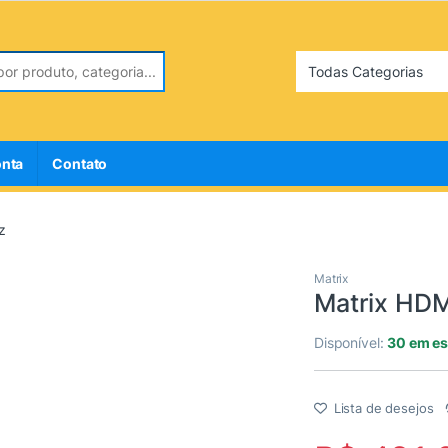
r:
onta
Contato
z
Matrix
Matrix HD
Disponível:
30 em e
Lista de desejos