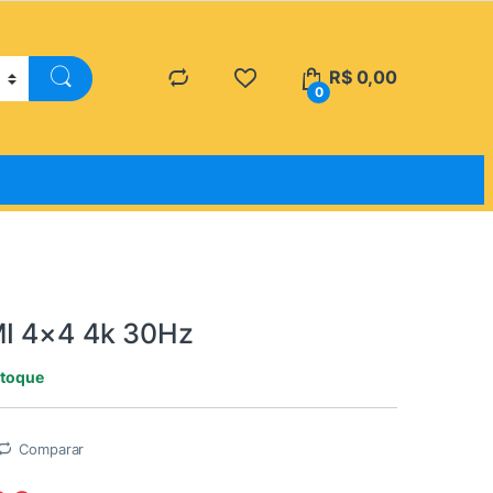
R$
0,00
0
MI 4×4 4k 30Hz
stoque
Comparar