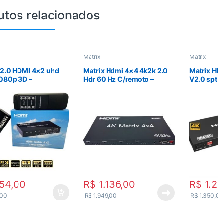
utos relacionados
Matrix
Matrix
 2.0 HDMI 4×2 uhd
Matrix Hdmi 4×4 4k2k 2.0
Matrix 
080p 3D –
Hdr 60 Hz C/remoto –
V2.0 spt
X2-N2.0
Hdmx4x4 2.0
HDMX4X
54,00
R$
1.136,00
R$
1.2
,00
R$
1.949,00
R$
1.350,