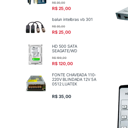
R$
30,00
R$
25,00
balun intelbras vb 301
R$
30,00
R$
25,00
HD 500 SATA
SEAGATE/WD
R$
199,00
R$
120,00
FONTE CHAVEADA 110-
220V BLINDADA 12V 5A
0512 LUATEK
R$
35,00