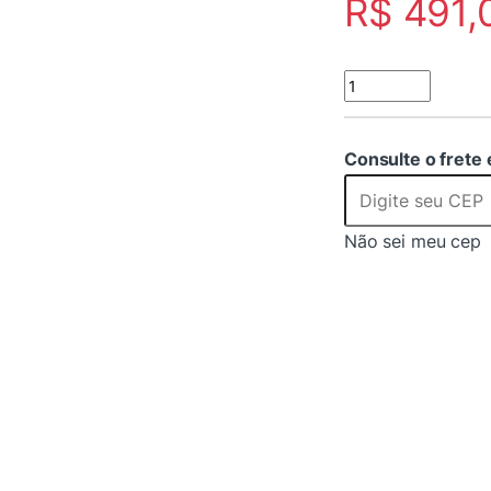
R$
491,
Matrix HDMI 4x4 4k
Consulte o frete 
Não sei meu cep