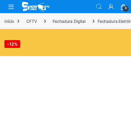
Skip to navigation
Skip to content
0
Início
CFTV
Fechadura Digital
Fechadura Eletr
-
12%