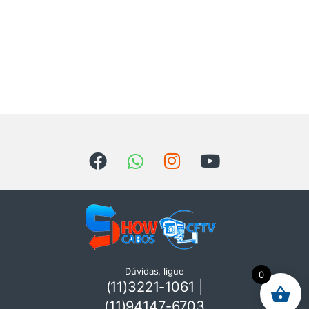
Dúvidas, ligue
0
(11)3221-1061 |
(11)94147-6703