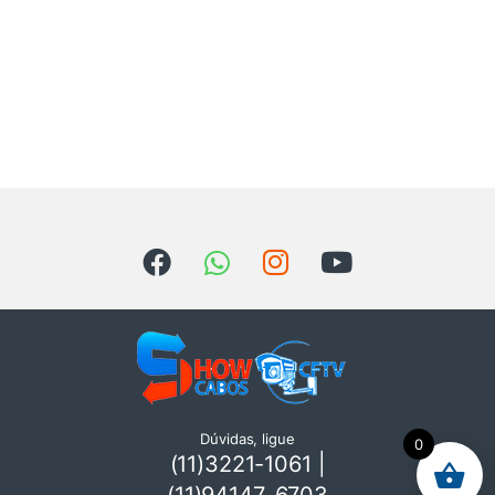
Dúvidas, ligue
0
(11)3221-1061 |
(11)94147-6703