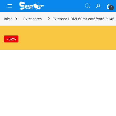
Skip to navigation
Skip to content
0
Início
Extensores
Extensor HDMI 60mt cat5/cat6 RJ45 
-
32%