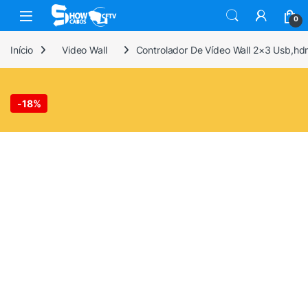
Skip to navigation
Skip to content
0
Início
Video Wall
Controlador De Vídeo Wall 2×3 Usb,h
-
18%