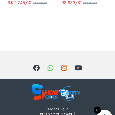
R$
2.245,00
R$
833,00
R$
3.000,00
R$
1.000,00
Dúvidas, ligue
0
(11)3221-1061 |