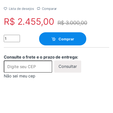
Lista de desejos
Comparar
R$
2.455,00
R$
3.000,00
Controlador De Vídeo Wall 2x3 Usb,hdmi- 4k2k- Hdvw2x3-m qua
Comprar
Consulte o frete e o prazo de entrega:
Consultar
Não sei meu cep