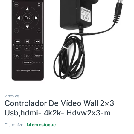
Video Wall
Controlador De Vídeo Wall 2×3
Usb,hdmi- 4k2k- Hdvw2x3-m
Disponível:
14 em estoque