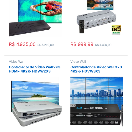
R$
4.935,00
R$
999,99
R$
5.210,00
R$
1.400,00
Video Wall
Video Wall
Controlador de Vídeo Wall 2×3
Controlador de Vídeo Wall 3×3
HDMI- 4K2K- HDVW2X3
4K2K- HDVW3X3