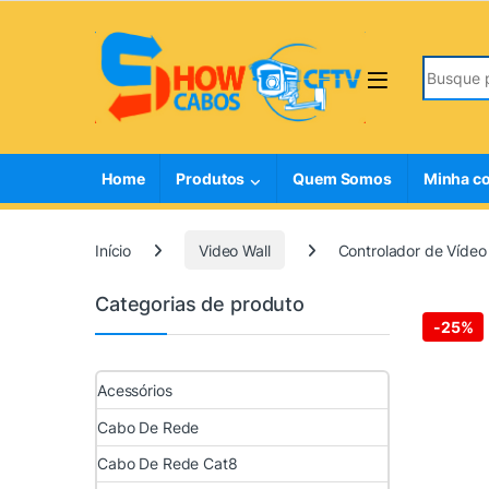
Skip to navigation
Skip to content
Search fo
Home
Produtos
Quem Somos
Minha c
Início
Video Wall
Controlador de Víde
Categorias de produto
-
25%
Acessórios
Cabo De Rede
Cabo De Rede Cat8