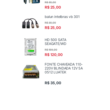
R$
30,00
R$
25,00
balun intelbras vb 301
R$
30,00
R$
25,00
HD 500 SATA
SEAGATE/WD
R$
199,00
R$
120,00
FONTE CHAVEADA 110-
220V BLINDADA 12V 5A
0512 LUATEK
R$
35,00