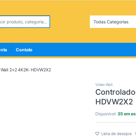
r:
onta
Contato
o Wall 2×2 4K2K- HDVW2X2
Video Wall
Controlado
HDVW2X2
Disponível:
35 em e
Lista de desejos