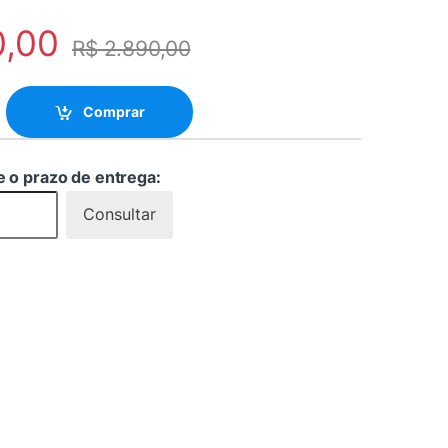
0,00
R$
2.890,00
eo Wall 2x2 4K2K- HDVW2X2 quantity
Comprar
e o prazo de entrega:
Consultar