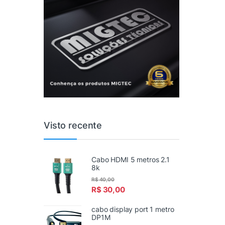
Visto recente
Cabo HDMI 5 metros 2.1
8k
R$
40,00
R$
30,00
cabo display port 1 metro
DP1M