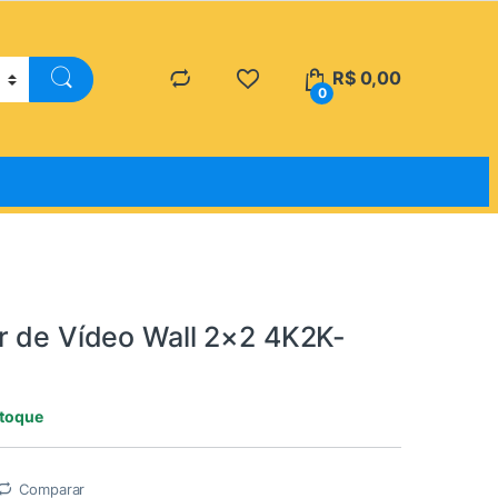
R$
0,00
0
r de Vídeo Wall 2×2 4K2K-
stoque
Comparar