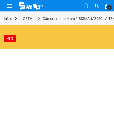
Skip to navigation
Skip to content
0
Início
CFTV
Câmera dome 4 em 1 SIGMA-M2420- AITE
-
9%