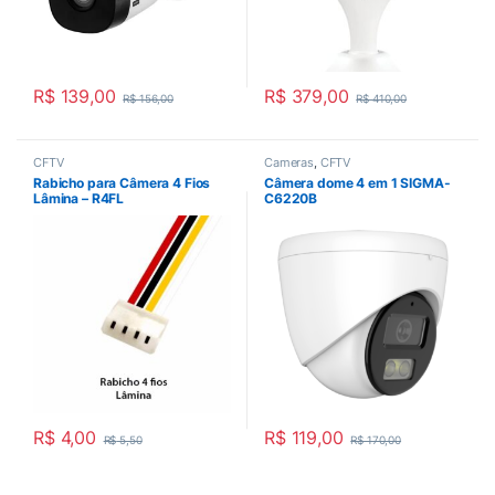
R$
139,00
R$
379,00
R$
156,00
R$
410,00
CFTV
Cameras
,
CFTV
Rabicho para Câmera 4 Fios
Câmera dome 4 em 1 SIGMA-
Lâmina – R4FL
C6220B
R$
4,00
R$
119,00
R$
5,50
R$
170,00