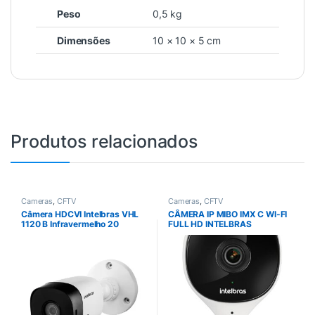
Peso
0,5 kg
Dimensões
10 × 10 × 5 cm
Produtos relacionados
Cameras
,
CFTV
Cameras
,
CFTV
Câmera HDCVI Intelbras VHL
CÂMERA IP MIBO IMX C WI-FI
1120 B Infravermelho 20
FULL HD INTELBRAS
Metros 720p HD