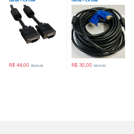
filtros – CV15M
filtros – CV10M
R$
44,00
R$
30,00
R$
55,00
R$
37,50