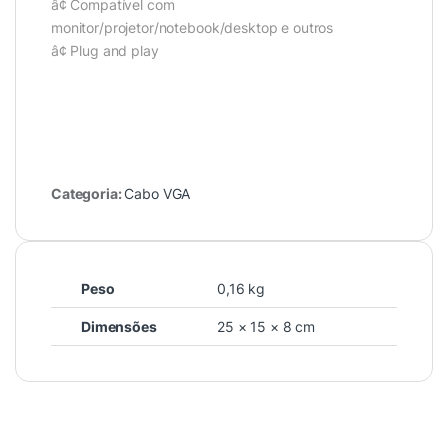
â¢ Compatível com
monitor/projetor/notebook/desktop e outros
â¢ Plug and play
Categoria:
Cabo VGA
Peso
0,16 kg
Dimensões
25 × 15 × 8 cm