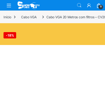
Skip to navigation
Skip to content
0
Início
Cabo VGA
Cabo VGA 20 Metros com filtros – CV
-
18%