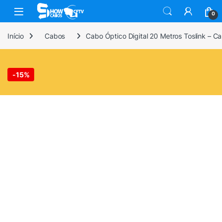
Skip to navigation
Skip to content
0
Início
Cabos
Cabo Óptico Digital 20 Metros Toslink – 
-
15%