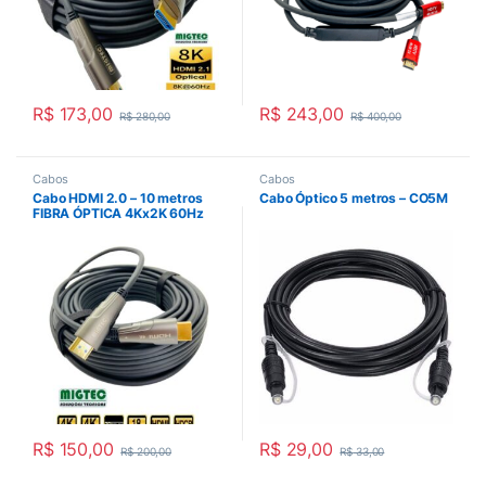
R$
173,00
R$
243,00
R$
280,00
R$
400,00
Cabos
Cabos
Cabo HDMI 2.0 – 10 metros
Cabo Óptico 5 metros – CO5M
FIBRA ÓPTICA 4Kx2K 60Hz
Ultra HDR – CHF4K10
R$
150,00
R$
29,00
R$
200,00
R$
33,00