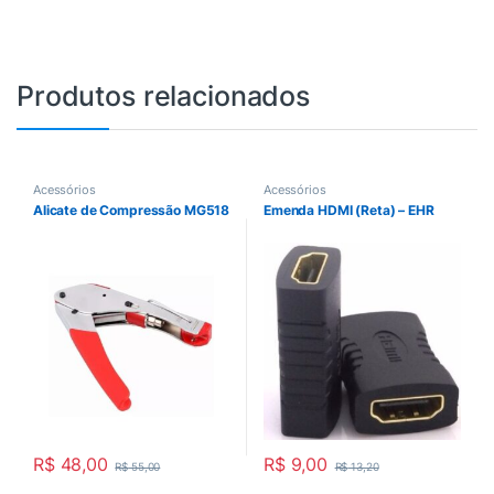
Produtos relacionados
Acessórios
Acessórios
Alicate de Compressão MG518
Emenda HDMI (Reta) – EHR
R$
48,00
R$
9,00
R$
55,00
R$
13,20