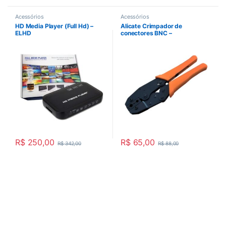
Acessórios
Acessórios
HD Media Player (Full Hd) –
Alicate Crimpador de
ELHD
conectores BNC –
RG,58,59,62 -LB301A
R$
250,00
R$
65,00
R$
342,00
R$
88,00