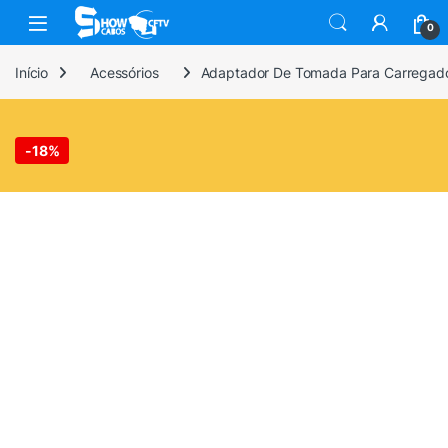
Skip to navigation
Skip to content
0
Início
Acessórios
Adaptador De Tomada Para Carregador
-
18%