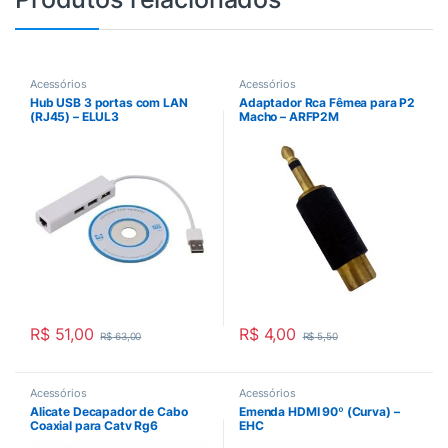
Acessórios
Acessórios
Hub USB 3 portas com LAN
Adaptador Rca Fêmea para P2
(RJ45) – ELUL3
Macho – ARFP2M
R$
51,00
R$
4,00
R$
63,00
R$
5,50
Acessórios
Acessórios
Alicate Decapador de Cabo
Emenda HDMI 90º (Curva) –
Coaxial para Catv Rg6
EHC