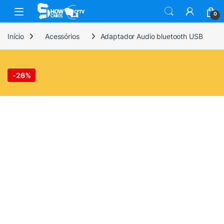
Skip to navigation
Skip to content
0
Início
Acessórios
Adaptador Audio bluetooth USB
-
26%