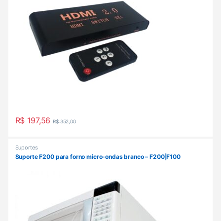
R$
197,56
R$
352,00
Suportes
Suporte F200 para forno micro-ondas branco – F200|F100