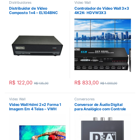
Distribuidores
Video Wall
Distribuidor de Video
Controlador de Vídeo Wall 3×3
Composto 1×4 – EL104BNC
4K2K- HDVW3X3
R$
122,00
R$
833,00
R$
135,00
R$
1.000,00
Video Wall
Conversores
Video Wall Hdmi 2×2 Forma 1
Conversor de Áudio Digital
Imagem Em 4 Telas – VWH
para Analógico com Controle
de Volume RCA ,P2 e Toslink –
EL201CV