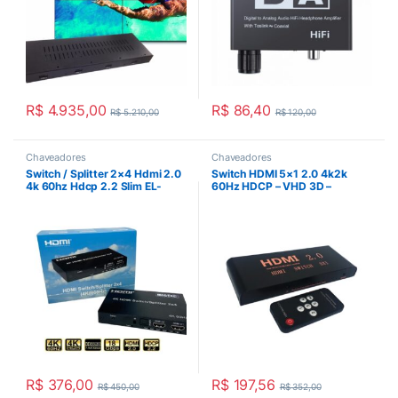
R$
4.935,00
R$
86,40
R$
5.210,00
R$
120,00
Chaveadores
Chaveadores
Switch / Splitter 2×4 Hdmi 2.0
Switch HDMI 5×1 2.0 4k2k
4k 60hz Hdcp 2.2 Slim EL-
60Hz HDCP – VHD 3D –
2X4-4K 2.0
4KEL501 2.0
R$
376,00
R$
197,56
R$
450,00
R$
352,00