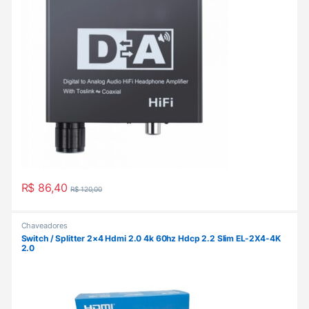
R$
86,40
R$
120,00
Chaveadores
Switch / Splitter 2×4 Hdmi 2.0 4k 60hz Hdcp 2.2 Slim EL-2X4-4K
2.0