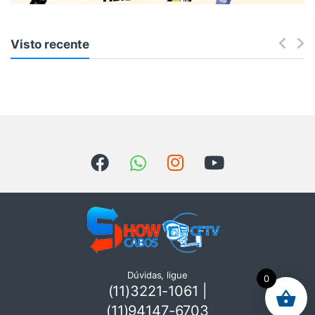
Visto recente
Dúvidas, ligue
0
(11)3221-1061 |
(11)94147-6703