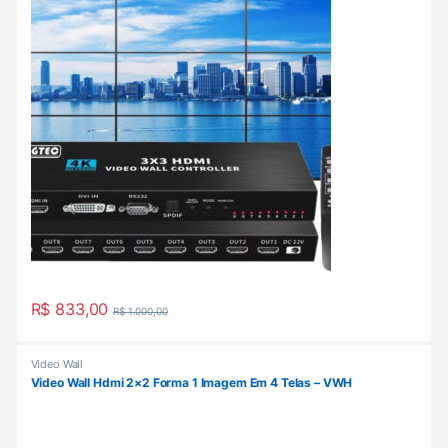
R$
833,00
R$
1.000,00
Video Wall
Video Wall Hdmi 2×2 Forma 1 Imagem Em 4 Telas – VWH