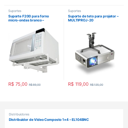
Suportes
Suportes
Suporte F200 para forno
Suporte de teto para projetor –
micro-ondas branco –
MULTIPROJ-20
F200|F100
R$
75,00
R$
119,00
R$
89,00
R$
135,00
Products Grid
Distribuidores
Distribuidor de Video Composto 1×4 – EL104BNC