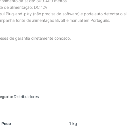
primento da saída: 300-400 metros
te de alimentação: DC 12V
sui Plug-and-play (não precisa de software) e pode auto detectar o si
mpanha fonte de alimentação Bivolt e manual em Português.
eses de garantia diretamente conosco.
egoria:
Distribuidores
Peso
1 kg