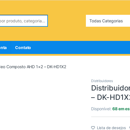
r:
onta
Contato
Vídeo Composto AHD 1×2 – DK-HD1X2
Distribuidores
Distribuid
– DK-HD1X
Disponível:
68 em e
Lista de desejos