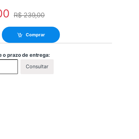
00
R$
239,00
deo Composto AHD 1x2 - DK-HD1X2 quantity
Comprar
e o prazo de entrega:
Consultar