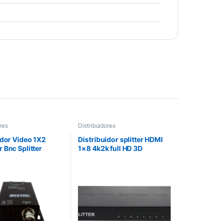
res
Distribuidores
idor Video 1X2
Distribuidor splitter HDMI
 Bnc Splitter
1×8 4k2k full HD 3D
– VD12BNC
4KDK108