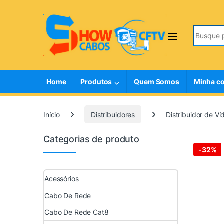
Skip to navigation
Skip to content
Search fo
Home
Produtos
Quem Somos
Minha c
Início
Distribuidores
Distribuidor de 
Categorias de produto
-
32%
Acessórios
Cabo De Rede
Cabo De Rede Cat8