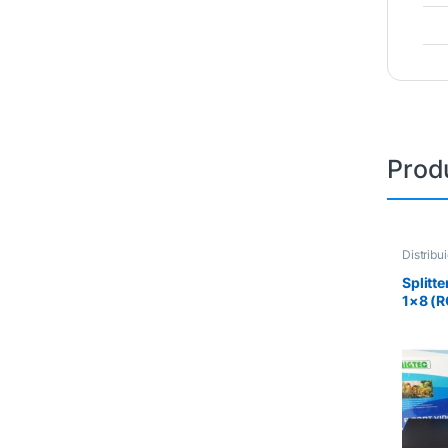
Prod
Distribu
Splitt
1×8 (R
EL108