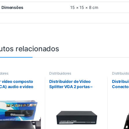
Dimensões
15 × 15 × 8 cm
utos relacionados
idores
Distribuidores
Distribuido
er video composto
Distribuidor de Vídeo
Distribu
CA) audio e video
Splitter VGA 2 portas –
Conector
AV
EL2502
Migtec 