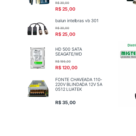
R$
30,00
R$
25,00
balun intelbras vb 301
R$
30,00
R$
25,00
HD 500 SATA
SEAGATE/WD
R$
199,00
R$
120,00
FONTE CHAVEADA 110-
220V BLINDADA 12V 5A
0512 LUATEK
R$
35,00