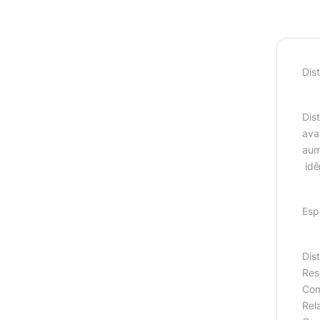
Dis
Dis
ava
aum
idê
Esp
Dist
Res
Com
Rel