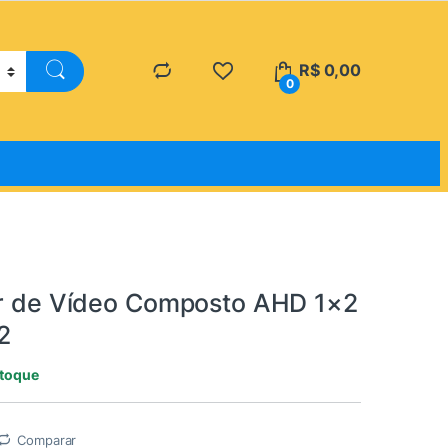
R$
0,00
0
or de Vídeo Composto AHD 1×2
2
stoque
Comparar