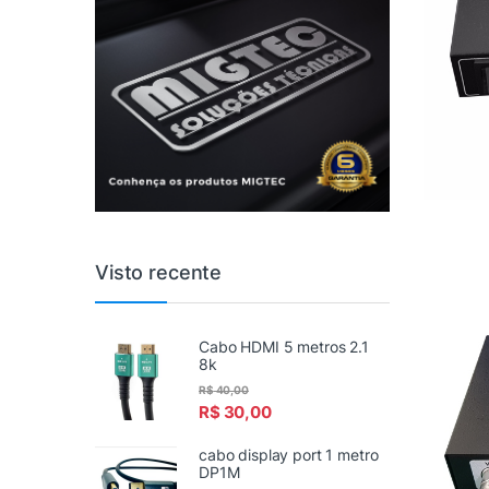
Visto recente
Cabo HDMI 5 metros 2.1
8k
R$
40,00
R$
30,00
cabo display port 1 metro
DP1M