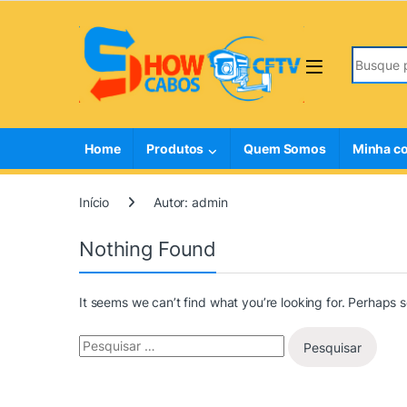
Skip to navigation
Skip to content
Search fo
Home
Produtos
Quem Somos
Minha c
Início
Autor: admin
Nothing Found
It seems we can’t find what you’re looking for. Perhaps 
Pesquisar por: