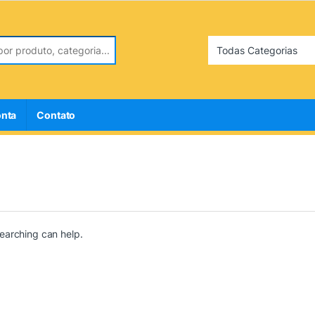
r:
onta
Contato
searching can help.